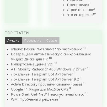
1
Пресс-релиз
2
Строительство
30
Это интересно
TOP СТАТЕЙ
Лучшие
Последние
Самые
10
iPhone: Режим "без звука" по расписанию
Возвращаем автоматическую синхронизацию
10
Яндекс Диска для ПК
10
Импортозамещение VDI
9
ATI Mobility Radeon x1400 Windows 7 Driver
8
Локальный Telegram Bot API Server
8
Локальный Telegram Bot API Server 9.2
8
Active Directory простыми словами (База)
8
Google +1 Plugin для MaxSite CMS
8
PowerShell: Get-Net* Недопустимый класс
8
WMI Проблемы и решения