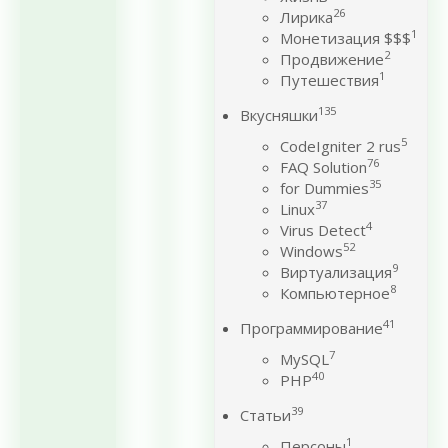
26
Лирика
1
Монетизация $$$
2
Продвижение
1
Путешествия
135
Вкусняшки
5
CodeIgniter 2 rus
76
FAQ Solution
35
for Dummies
37
Linux
4
Virus Detect
52
Windows
9
Виртуализация
8
Компьютерное
41
Программирование
7
MySQL
40
PHP
39
Статьи
1
Персоны