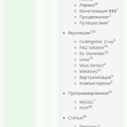
26
Лирика
1
Монетизация $$$
2
Продвижение
1
Путешествия
135
Вкусняшки
5
CodeIgniter 2 rus
76
FAQ Solution
35
for Dummies
37
Linux
4
Virus Detect
52
Windows
9
Виртуализация
8
Компьютерное
41
Программирование
7
MySQL
40
PHP
39
Статьи
1
Персоны