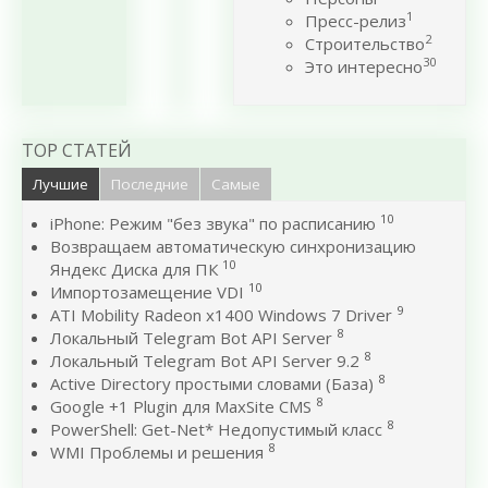
1
Пресс-релиз
2
Строительство
30
Это интересно
TOP СТАТЕЙ
Лучшие
Последние
Самые
10
iPhone: Режим "без звука" по расписанию
Возвращаем автоматическую синхронизацию
10
Яндекс Диска для ПК
10
Импортозамещение VDI
9
ATI Mobility Radeon x1400 Windows 7 Driver
8
Локальный Telegram Bot API Server
8
Локальный Telegram Bot API Server 9.2
8
Active Directory простыми словами (База)
8
Google +1 Plugin для MaxSite CMS
8
PowerShell: Get-Net* Недопустимый класс
8
WMI Проблемы и решения