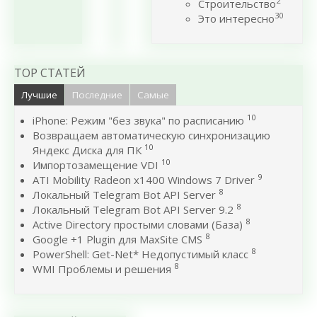
2
Строительство
30
Это интересно
TOP СТАТЕЙ
Лучшие
Последние
Самые
10
iPhone: Режим "без звука" по расписанию
Возвращаем автоматическую синхронизацию
10
Яндекс Диска для ПК
10
Импортозамещение VDI
9
ATI Mobility Radeon x1400 Windows 7 Driver
8
Локальный Telegram Bot API Server
8
Локальный Telegram Bot API Server 9.2
8
Active Directory простыми словами (База)
8
Google +1 Plugin для MaxSite CMS
8
PowerShell: Get-Net* Недопустимый класс
8
WMI Проблемы и решения