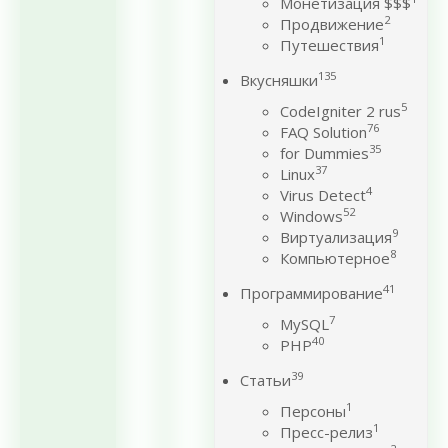
Монетизация $$$
2
Продвижение
1
Путешествия
135
Вкусняшки
5
CodeIgniter 2 rus
76
FAQ Solution
35
for Dummies
37
Linux
4
Virus Detect
52
Windows
9
Виртуализация
8
Компьютерное
41
Программирование
7
MySQL
40
PHP
39
Статьи
1
Персоны
1
Пресс-релиз