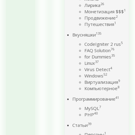
26
Лирика
1
Монетизация $$$
2
Продвижение
1
Путешествия
135
Вкусняшки
5
CodeIgniter 2 rus
76
FAQ Solution
35
for Dummies
37
Linux
4
Virus Detect
52
Windows
9
Виртуализация
8
Компьютерное
41
Программирование
7
MySQL
40
PHP
39
Статьи
1
Персоны