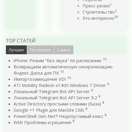
1
Пресс-релиз
2
Строительство
30
Это интересно
TOP СТАТЕЙ
Лучшие
Последние
Самые
10
iPhone: Режим "без звука" по расписанию
Возвращаем автоматическую синхронизацию
10
Яндекс Диска для ПК
10
Импортозамещение VDI
9
ATI Mobility Radeon x1400 Windows 7 Driver
8
Локальный Telegram Bot API Server
8
Локальный Telegram Bot API Server 9.2
8
Active Directory простыми словами (База)
8
Google +1 Plugin для MaxSite CMS
8
PowerShell: Get-Net* Недопустимый класс
8
WMI Проблемы и решения