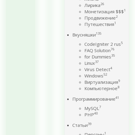
26
Лирика
1
Монетизация $$$
2
Продвижение
1
Путешествия
135
Вкусняшки
5
CodeIgniter 2 rus
76
FAQ Solution
35
for Dummies
37
Linux
4
Virus Detect
52
Windows
9
Виртуализация
8
Компьютерное
41
Программирование
7
MySQL
40
PHP
39
Статьи
1
Персоны