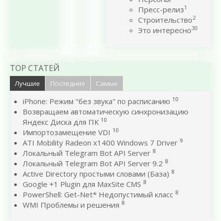
1
Пресс-релиз
2
Строительство
30
Это интересно
TOP СТАТЕЙ
Лучшие
Последние
Самые
10
iPhone: Режим "без звука" по расписанию
Возвращаем автоматическую синхронизацию
10
Яндекс Диска для ПК
10
Импортозамещение VDI
9
ATI Mobility Radeon x1400 Windows 7 Driver
8
Локальный Telegram Bot API Server
8
Локальный Telegram Bot API Server 9.2
8
Active Directory простыми словами (База)
8
Google +1 Plugin для MaxSite CMS
8
PowerShell: Get-Net* Недопустимый класс
8
WMI Проблемы и решения