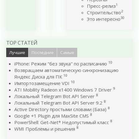
1
Пресс-релиз
2
Строительство
30
Это интересно
TOP СТАТЕЙ
Лучшие
Последние
Самые
10
iPhone: Режим "без звука" по расписанию
Возвращаем автоматическую синхронизацию
10
Яндекс Диска для ПК
10
Импортозамещение VDI
9
ATI Mobility Radeon x1400 Windows 7 Driver
8
Локальный Telegram Bot API Server
8
Локальный Telegram Bot API Server 9.2
8
Active Directory простыми словами (База)
8
Google +1 Plugin для MaxSite CMS
8
PowerShell: Get-Net* Недопустимый класс
8
WMI Проблемы и решения