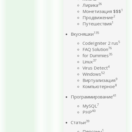
26
Лирика
1
Монетизация $$$
2
Продвижение
1
Путешествия
135
Вкусняшки
5
CodeIgniter 2 rus
76
FAQ Solution
35
for Dummies
37
Linux
4
Virus Detect
52
Windows
9
Виртуализация
8
Компьютерное
41
Программирование
7
MySQL
40
PHP
39
Статьи
1
Персоны