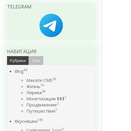
TELEGRAM
НАВИГАЦИЯ
Рубрики
Теги
63
Blog
20
Maxsite CMS
16
Жизнь
26
Лирика
1
Монетизация $$$
2
Продвижение
1
Путешествия
135
Вкусняшки
5
CodeIgniter 2 rus