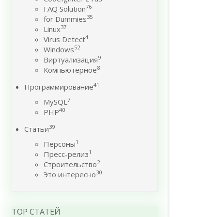
76
FAQ Solution
35
for Dummies
37
Linux
4
Virus Detect
52
Windows
9
Виртуализация
8
Компьютерное
41
Программирование
7
MySQL
40
PHP
39
Статьи
1
Персоны
1
Пресс-релиз
2
Строительство
30
Это интересно
TOP СТАТЕЙ