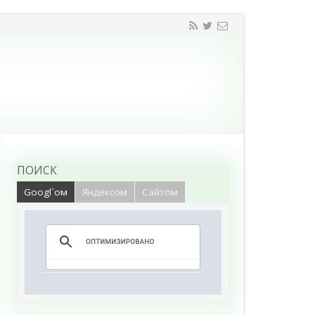
ПОИСК
Googl`ом
Яндексом
Сайтом