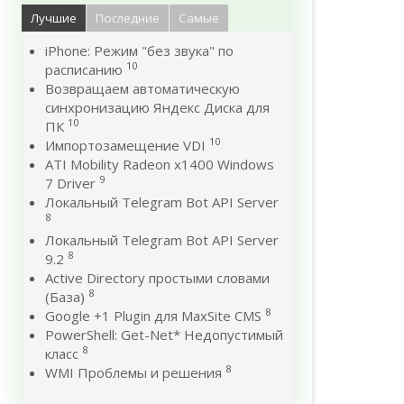
Лучшие
Последние
Самые
iPhone: Режим "без звука" по
10
расписанию
Возвращаем автоматическую
синхронизацию Яндекс Диска для
10
ПК
10
Импортозамещение VDI
ATI Mobility Radeon x1400 Windows
9
7 Driver
Локальный Telegram Bot API Server
8
Локальный Telegram Bot API Server
8
9.2
Active Directory простыми словами
8
(База)
8
Google +1 Plugin для MaxSite CMS
PowerShell: Get-Net* Недопустимый
8
класс
8
WMI Проблемы и решения