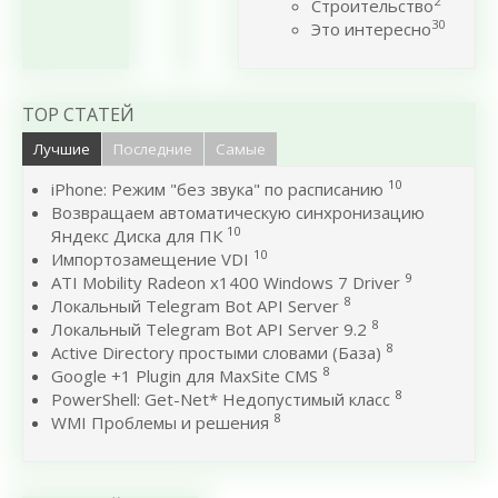
2
Строительство
30
Это интересно
TOP СТАТЕЙ
Лучшие
Последние
Самые
10
iPhone: Режим "без звука" по расписанию
Возвращаем автоматическую синхронизацию
10
Яндекс Диска для ПК
10
Импортозамещение VDI
9
ATI Mobility Radeon x1400 Windows 7 Driver
8
Локальный Telegram Bot API Server
8
Локальный Telegram Bot API Server 9.2
8
Active Directory простыми словами (База)
8
Google +1 Plugin для MaxSite CMS
8
PowerShell: Get-Net* Недопустимый класс
8
WMI Проблемы и решения