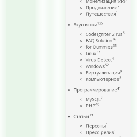
Монетизация $$$
2
Продвижение
1
Путешествия
135
Вкусняшки
5
CodeIgniter 2 rus
76
FAQ Solution
35
for Dummies
37
Linux
4
Virus Detect
52
Windows
9
Виртуализация
8
Компьютерное
41
Программирование
7
MySQL
40
PHP
39
Статьи
1
Персоны
1
Пресс-релиз