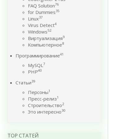
76
FAQ Solution
35
for Dummies
37
Linux
4
Virus Detect
52
Windows
9
Виртуализация
8
Компьютерное
41
Программирование
7
MySQL
40
PHP
39
Статьи
1
Персоны
1
Пресс-релиз
2
Строительство
30
Это интересно
TOP СТАТЕЙ