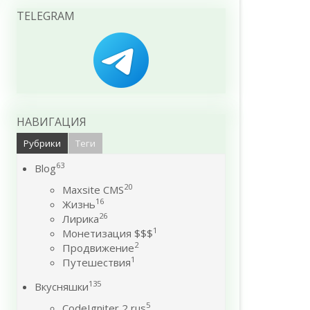
TELEGRAM
НАВИГАЦИЯ
Рубрики
Теги
63
Blog
20
Maxsite CMS
16
Жизнь
26
Лирика
1
Монетизация $$$
2
Продвижение
1
Путешествия
135
Вкусняшки
5
CodeIgniter 2 rus