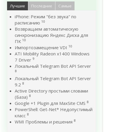
Лучшие
Последние
Самые
iPhone: Режим "без звука" по
10
расписанию
Возвращаем автоматическую
синхронизацию Яндекс Диска для
10
ПК
10
Импортозамещение VDI
ATI Mobility Radeon x1400 Windows
9
7 Driver
Локальный Telegram Bot API Server
8
Локальный Telegram Bot API Server
8
9.2
Active Directory простыми словами
8
(База)
8
Google +1 Plugin для MaxSite CMS
PowerShell: Get-Net* Недопустимый
8
класс
8
WMI Проблемы и решения