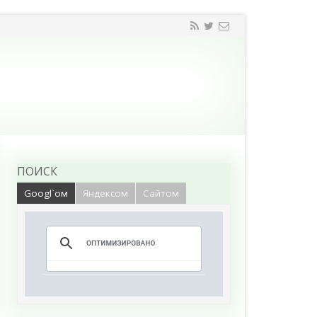
ПОИСК
Googl`ом
Яндексом
Сайтом