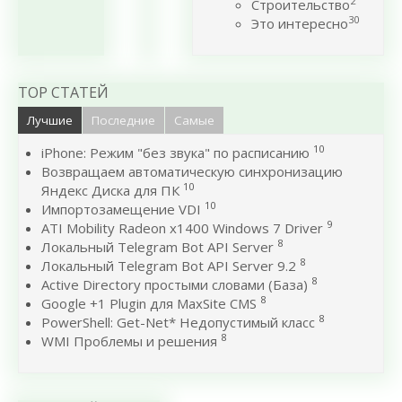
2
Строительство
30
Это интересно
TOP СТАТЕЙ
Лучшие
Последние
Самые
10
iPhone: Режим "без звука" по расписанию
Возвращаем автоматическую синхронизацию
10
Яндекс Диска для ПК
10
Импортозамещение VDI
9
ATI Mobility Radeon x1400 Windows 7 Driver
8
Локальный Telegram Bot API Server
8
Локальный Telegram Bot API Server 9.2
8
Active Directory простыми словами (База)
8
Google +1 Plugin для MaxSite CMS
8
PowerShell: Get-Net* Недопустимый класс
8
WMI Проблемы и решения