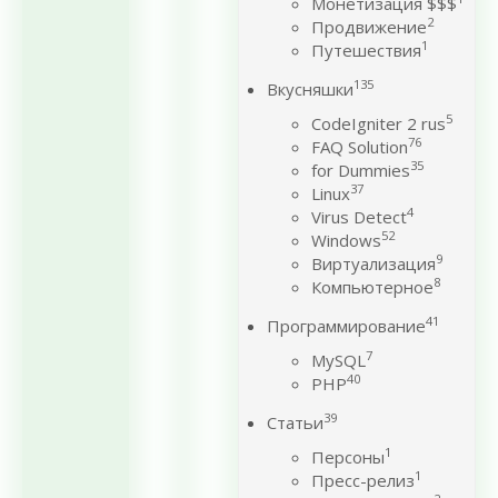
Монетизация $$$
2
Продвижение
1
Путешествия
135
Вкусняшки
5
CodeIgniter 2 rus
76
FAQ Solution
35
for Dummies
37
Linux
4
Virus Detect
52
Windows
9
Виртуализация
8
Компьютерное
41
Программирование
7
MySQL
40
PHP
39
Статьи
1
Персоны
1
Пресс-релиз