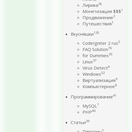
26
Лирика
1
Монетизация $$$
2
Продвижение
1
Путешествия
135
Вкусняшки
5
CodeIgniter 2 rus
76
FAQ Solution
35
for Dummies
37
Linux
4
Virus Detect
52
Windows
9
Виртуализация
8
Компьютерное
41
Программирование
7
MySQL
40
PHP
39
Статьи
1
Персоны