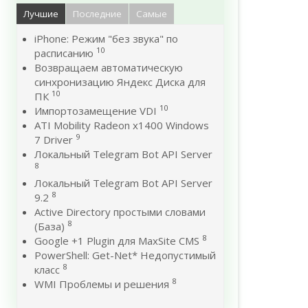
Лучшие
Последние
Самые
iPhone: Режим "без звука" по
10
расписанию
Возвращаем автоматическую
синхронизацию Яндекс Диска для
10
ПК
10
Импортозамещение VDI
ATI Mobility Radeon x1400 Windows
9
7 Driver
Локальный Telegram Bot API Server
8
Локальный Telegram Bot API Server
8
9.2
Active Directory простыми словами
8
(База)
8
Google +1 Plugin для MaxSite CMS
PowerShell: Get-Net* Недопустимый
8
класс
8
WMI Проблемы и решения