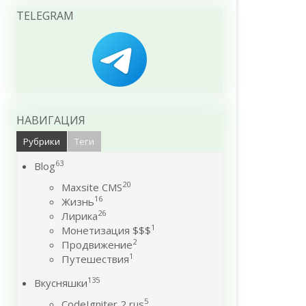
TELEGRAM
НАВИГАЦИЯ
Рубрики
Теги
63
Blog
20
Maxsite CMS
16
Жизнь
26
Лирика
1
Монетизация $$$
2
Продвижение
1
Путешествия
135
Вкусняшки
5
CodeIgniter 2 rus