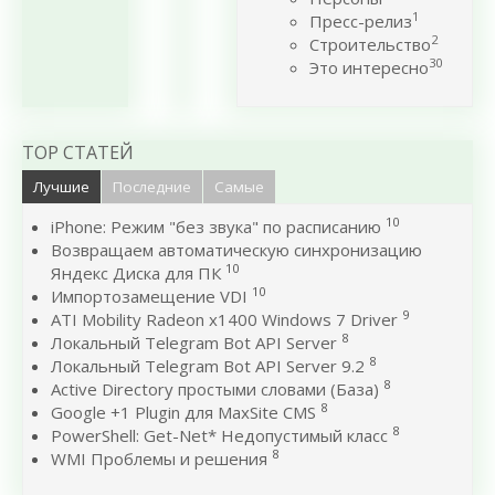
1
Пресс-релиз
2
Строительство
30
Это интересно
TOP СТАТЕЙ
Лучшие
Последние
Самые
10
iPhone: Режим "без звука" по расписанию
Возвращаем автоматическую синхронизацию
10
Яндекс Диска для ПК
10
Импортозамещение VDI
9
ATI Mobility Radeon x1400 Windows 7 Driver
8
Локальный Telegram Bot API Server
8
Локальный Telegram Bot API Server 9.2
8
Active Directory простыми словами (База)
8
Google +1 Plugin для MaxSite CMS
8
PowerShell: Get-Net* Недопустимый класс
8
WMI Проблемы и решения