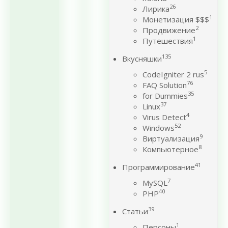
26
Лирика
1
Монетизация $$$
2
Продвижение
1
Путешествия
135
Вкусняшки
5
CodeIgniter 2 rus
76
FAQ Solution
35
for Dummies
37
Linux
4
Virus Detect
52
Windows
9
Виртуализация
8
Компьютерное
41
Программирование
7
MySQL
40
PHP
39
Статьи
1
Персоны