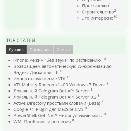
1
Пресс-релиз
2
Строительство
30
Это интересно
TOP СТАТЕЙ
Лучшие
Последние
Самые
10
iPhone: Режим "без звука" по расписанию
Возвращаем автоматическую синхронизацию
10
Яндекс Диска для ПК
10
Импортозамещение VDI
9
ATI Mobility Radeon x1400 Windows 7 Driver
8
Локальный Telegram Bot API Server
8
Локальный Telegram Bot API Server 9.2
8
Active Directory простыми словами (База)
8
Google +1 Plugin для MaxSite CMS
8
PowerShell: Get-Net* Недопустимый класс
8
WMI Проблемы и решения