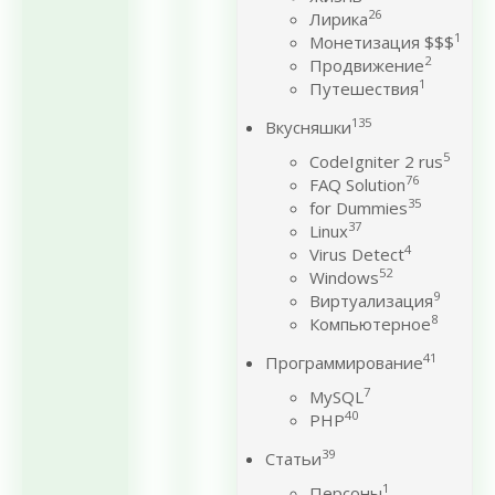
26
Лирика
1
Монетизация $$$
2
Продвижение
1
Путешествия
135
Вкусняшки
5
CodeIgniter 2 rus
76
FAQ Solution
35
for Dummies
37
Linux
4
Virus Detect
52
Windows
9
Виртуализация
8
Компьютерное
41
Программирование
7
MySQL
40
PHP
39
Статьи
1
Персоны