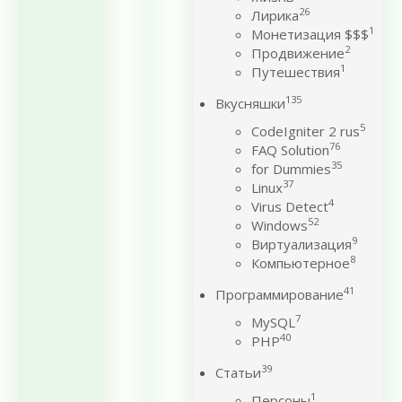
26
Лирика
1
Монетизация $$$
2
Продвижение
1
Путешествия
135
Вкусняшки
5
CodeIgniter 2 rus
76
FAQ Solution
35
for Dummies
37
Linux
4
Virus Detect
52
Windows
9
Виртуализация
8
Компьютерное
41
Программирование
7
MySQL
40
PHP
39
Статьи
1
Персоны