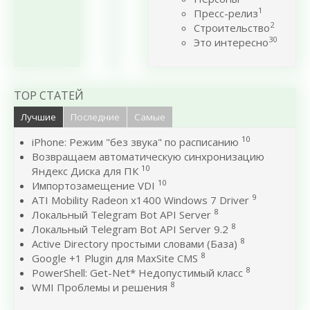
1
Пресс-релиз
2
Строительство
30
Это интересно
TOP СТАТЕЙ
Лучшие
Последние
Самые
10
iPhone: Режим "без звука" по расписанию
Возвращаем автоматическую синхронизацию
10
Яндекс Диска для ПК
10
Импортозамещение VDI
9
ATI Mobility Radeon x1400 Windows 7 Driver
8
Локальный Telegram Bot API Server
8
Локальный Telegram Bot API Server 9.2
8
Active Directory простыми словами (База)
8
Google +1 Plugin для MaxSite CMS
8
PowerShell: Get-Net* Недопустимый класс
8
WMI Проблемы и решения