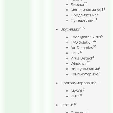
26
Лирика
1
Монетизация $$$
2
Продвижение
1
Путешествия
135
Вкусняшки
5
CodeIgniter 2 rus
76
FAQ Solution
35
for Dummies
37
Linux
4
Virus Detect
52
Windows
9
Виртуализация
8
Компьютерное
41
Программирование
7
MySQL
40
PHP
39
Статьи
1
Персоны