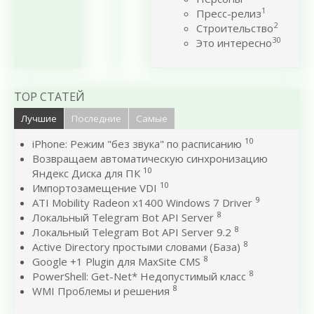
1
Пресс-релиз
2
Строительство
30
Это интересно
TOP СТАТЕЙ
Лучшие
Последние
Самые
10
iPhone: Режим "без звука" по расписанию
Возвращаем автоматическую синхронизацию
10
Яндекс Диска для ПК
10
Импортозамещение VDI
9
ATI Mobility Radeon x1400 Windows 7 Driver
8
Локальный Telegram Bot API Server
8
Локальный Telegram Bot API Server 9.2
8
Active Directory простыми словами (База)
8
Google +1 Plugin для MaxSite CMS
8
PowerShell: Get-Net* Недопустимый класс
8
WMI Проблемы и решения