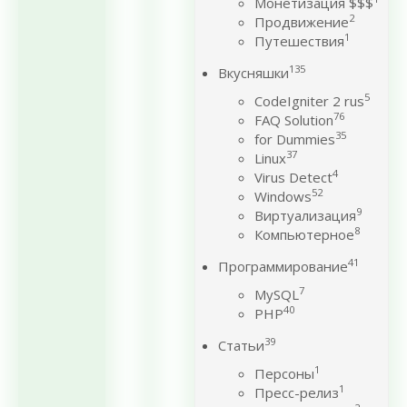
Монетизация $$$
2
Продвижение
1
Путешествия
135
Вкусняшки
5
CodeIgniter 2 rus
76
FAQ Solution
35
for Dummies
37
Linux
4
Virus Detect
52
Windows
9
Виртуализация
8
Компьютерное
41
Программирование
7
MySQL
40
PHP
39
Статьи
1
Персоны
1
Пресс-релиз