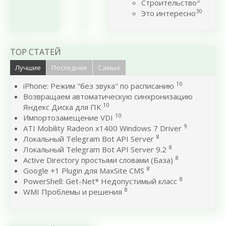
2
Строительство
30
Это интересно
TOP СТАТЕЙ
Лучшие
Последние
Самые
10
iPhone: Режим "без звука" по расписанию
Возвращаем автоматическую синхронизацию
10
Яндекс Диска для ПК
10
Импортозамещение VDI
9
ATI Mobility Radeon x1400 Windows 7 Driver
8
Локальный Telegram Bot API Server
8
Локальный Telegram Bot API Server 9.2
8
Active Directory простыми словами (База)
8
Google +1 Plugin для MaxSite CMS
8
PowerShell: Get-Net* Недопустимый класс
8
WMI Проблемы и решения