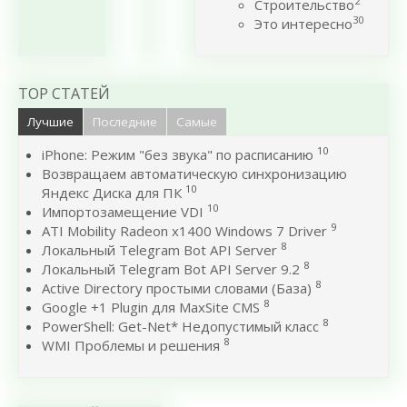
2
Строительство
30
Это интересно
TOP СТАТЕЙ
Лучшие
Последние
Самые
10
iPhone: Режим "без звука" по расписанию
Возвращаем автоматическую синхронизацию
10
Яндекс Диска для ПК
10
Импортозамещение VDI
9
ATI Mobility Radeon x1400 Windows 7 Driver
8
Локальный Telegram Bot API Server
8
Локальный Telegram Bot API Server 9.2
8
Active Directory простыми словами (База)
8
Google +1 Plugin для MaxSite CMS
8
PowerShell: Get-Net* Недопустимый класс
8
WMI Проблемы и решения