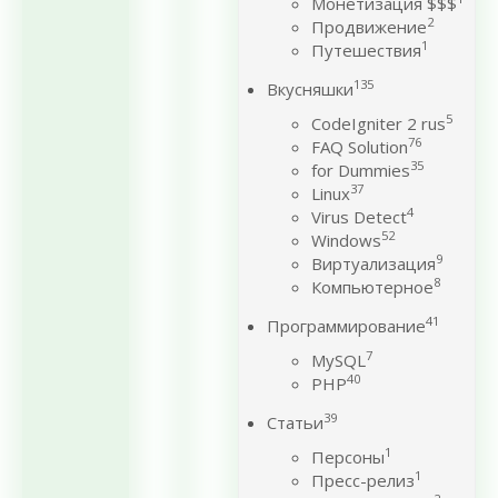
Монетизация $$$
2
Продвижение
1
Путешествия
135
Вкусняшки
5
CodeIgniter 2 rus
76
FAQ Solution
35
for Dummies
37
Linux
4
Virus Detect
52
Windows
9
Виртуализация
8
Компьютерное
41
Программирование
7
MySQL
40
PHP
39
Статьи
1
Персоны
1
Пресс-релиз