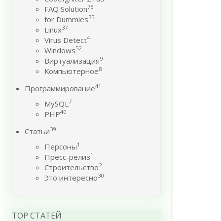
76
FAQ Solution
35
for Dummies
37
Linux
4
Virus Detect
52
Windows
9
Виртуализация
8
Компьютерное
41
Программирование
7
MySQL
40
PHP
39
Статьи
1
Персоны
1
Пресс-релиз
2
Строительство
30
Это интересно
TOP СТАТЕЙ