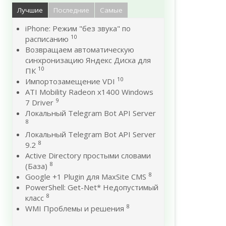
Лучшие
Последние
Самые
iPhone: Режим "без звука" по
10
расписанию
Возвращаем автоматическую
синхронизацию Яндекс Диска для
10
ПК
10
Импортозамещение VDI
ATI Mobility Radeon x1400 Windows
9
7 Driver
Локальный Telegram Bot API Server
8
Локальный Telegram Bot API Server
8
9.2
Active Directory простыми словами
8
(База)
8
Google +1 Plugin для MaxSite CMS
PowerShell: Get-Net* Недопустимый
8
класс
8
WMI Проблемы и решения