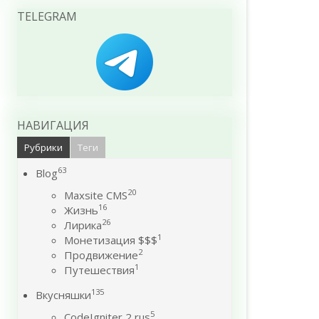
TELEGRAM
НАВИГАЦИЯ
Рубрики
Теги
63
Blog
20
Maxsite CMS
16
Жизнь
26
Лирика
1
Монетизация $$$
2
Продвижение
1
Путешествия
135
Вкусняшки
5
CodeIgniter 2 rus