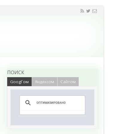
ПОИСК
Googl`ом
Яндексом
Сайтом