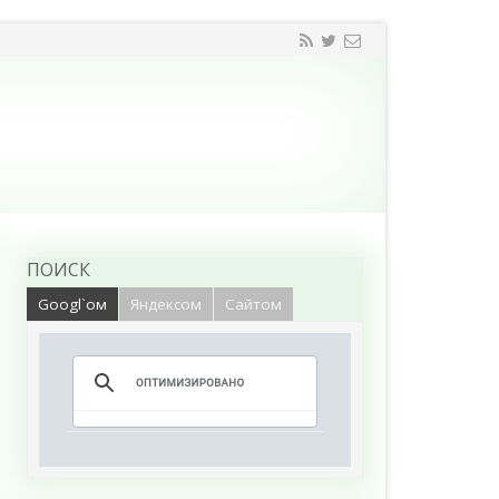
ПОИСК
Googl`ом
Яндексом
Сайтом