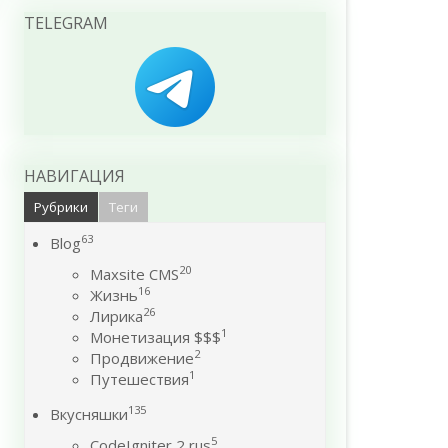
TELEGRAM
НАВИГАЦИЯ
Рубрики
Теги
63
Blog
20
Maxsite CMS
16
Жизнь
26
Лирика
1
Монетизация $$$
2
Продвижение
1
Путешествия
135
Вкусняшки
5
CodeIgniter 2 rus