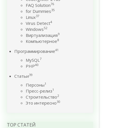
76
FAQ Solution
35
for Dummies
37
Linux
4
Virus Detect
52
Windows
9
Виртуализация
8
Компьютерное
41
Программирование
7
MySQL
40
PHP
39
Статьи
1
Персоны
1
Пресс-релиз
2
Строительство
30
Это интересно
TOP СТАТЕЙ