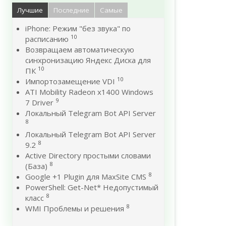
Лучшие
Последние
Самые
iPhone: Режим "без звука" по
10
расписанию
Возвращаем автоматическую
синхронизацию Яндекс Диска для
10
ПК
10
Импортозамещение VDI
ATI Mobility Radeon x1400 Windows
9
7 Driver
Локальный Telegram Bot API Server
8
Локальный Telegram Bot API Server
8
9.2
Active Directory простыми словами
8
(База)
8
Google +1 Plugin для MaxSite CMS
PowerShell: Get-Net* Недопустимый
8
класс
8
WMI Проблемы и решения