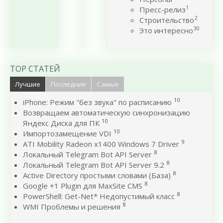
1
Пресс-релиз
2
Строительство
30
Это интересно
TOP СТАТЕЙ
Лучшие
Последние
Самые
10
iPhone: Режим "без звука" по расписанию
Возвращаем автоматическую синхронизацию
10
Яндекс Диска для ПК
10
Импортозамещение VDI
9
ATI Mobility Radeon x1400 Windows 7 Driver
8
Локальный Telegram Bot API Server
8
Локальный Telegram Bot API Server 9.2
8
Active Directory простыми словами (База)
8
Google +1 Plugin для MaxSite CMS
8
PowerShell: Get-Net* Недопустимый класс
8
WMI Проблемы и решения