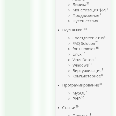
26
Лирика
1
Монетизация $$$
2
Продвижение
1
Путешествия
135
Вкусняшки
5
CodeIgniter 2 rus
76
FAQ Solution
35
for Dummies
37
Linux
4
Virus Detect
52
Windows
9
Виртуализация
8
Компьютерное
41
Программирование
7
MySQL
40
PHP
39
Статьи
1
Персоны