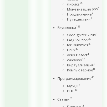
26
Лирика
1
Монетизация $$$
2
Продвижение
1
Путешествия
135
Вкусняшки
5
CodeIgniter 2 rus
76
FAQ Solution
35
for Dummies
37
Linux
4
Virus Detect
52
Windows
9
Виртуализация
8
Компьютерное
41
Программирование
7
MySQL
40
PHP
39
Статьи
1
Персоны