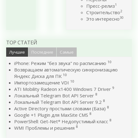
1
Пресс-релиз
2
Строительство
30
Это интересно
TOP СТАТЕЙ
Лучшие
Последние
Самые
10
iPhone: Режим "без звука" по расписанию
Возвращаем автоматическую синхронизацию
10
Яндекс Диска для ПК
10
Импортозамещение VDI
9
ATI Mobility Radeon x1400 Windows 7 Driver
8
Локальный Telegram Bot API Server
8
Локальный Telegram Bot API Server 9.2
8
Active Directory простыми словами (База)
8
Google +1 Plugin для MaxSite CMS
8
PowerShell: Get-Net* Недопустимый класс
8
WMI Проблемы и решения