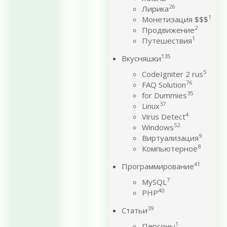
26
Лирика
1
Монетизация $$$
2
Продвижение
1
Путешествия
135
Вкусняшки
5
CodeIgniter 2 rus
76
FAQ Solution
35
for Dummies
37
Linux
4
Virus Detect
52
Windows
9
Виртуализация
8
Компьютерное
41
Программирование
7
MySQL
40
PHP
39
Статьи
1
Персоны