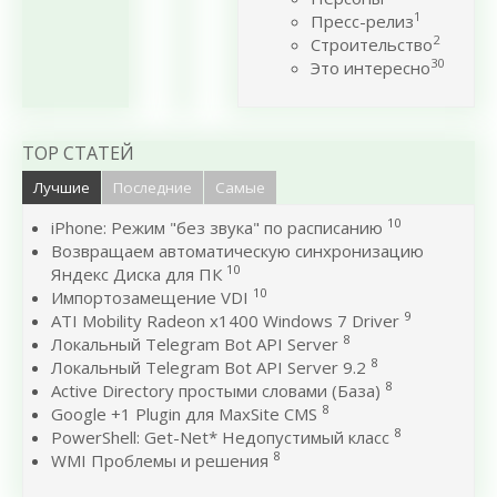
1
Пресс-релиз
2
Строительство
30
Это интересно
TOP СТАТЕЙ
Лучшие
Последние
Самые
10
iPhone: Режим "без звука" по расписанию
Возвращаем автоматическую синхронизацию
10
Яндекс Диска для ПК
10
Импортозамещение VDI
9
ATI Mobility Radeon x1400 Windows 7 Driver
8
Локальный Telegram Bot API Server
8
Локальный Telegram Bot API Server 9.2
8
Active Directory простыми словами (База)
8
Google +1 Plugin для MaxSite CMS
8
PowerShell: Get-Net* Недопустимый класс
8
WMI Проблемы и решения