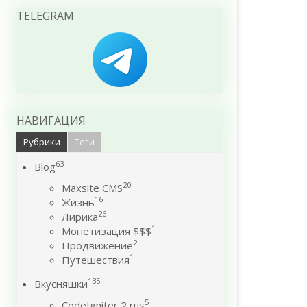
TELEGRAM
НАВИГАЦИЯ
Рубрики
Теги
63
Blog
20
Maxsite CMS
16
Жизнь
26
Лирика
1
Монетизация $$$
2
Продвижение
1
Путешествия
135
Вкусняшки
5
CodeIgniter 2 rus