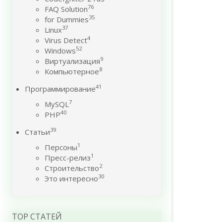
76
FAQ Solution
35
for Dummies
37
Linux
4
Virus Detect
52
Windows
9
Виртуализация
8
Компьютерное
41
Программирование
7
MySQL
40
PHP
39
Статьи
1
Персоны
1
Пресс-релиз
2
Строительство
30
Это интересно
TOP СТАТЕЙ