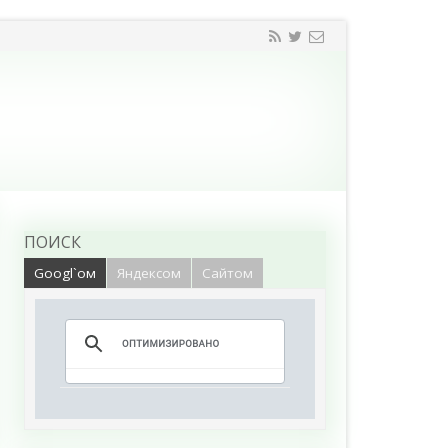
ПОИСК
Googl`ом
Яндексом
Сайтом