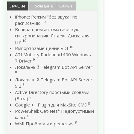
Лучшие
Последние
Самые
iPhone: Режим "без звука" по
10
расписанию
Возвращаем автоматическую
синхронизацию Яндекс Диска для
10
ПК
10
Импортозамещение VDI
ATI Mobility Radeon x1400 Windows
9
7 Driver
Локальный Telegram Bot API Server
8
Локальный Telegram Bot API Server
8
9.2
Active Directory простыми словами
8
(База)
8
Google +1 Plugin для MaxSite CMS
PowerShell: Get-Net* Недопустимый
8
класс
8
WMI Проблемы и решения