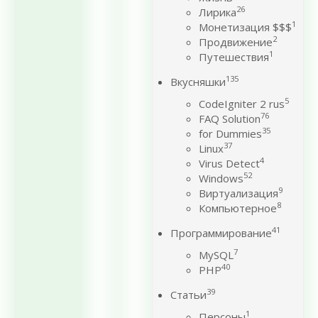
26
Лирика
1
Монетизация $$$
2
Продвижение
1
Путешествия
135
Вкусняшки
5
CodeIgniter 2 rus
76
FAQ Solution
35
for Dummies
37
Linux
4
Virus Detect
52
Windows
9
Виртуализация
8
Компьютерное
41
Программирование
7
MySQL
40
PHP
39
Статьи
1
Персоны