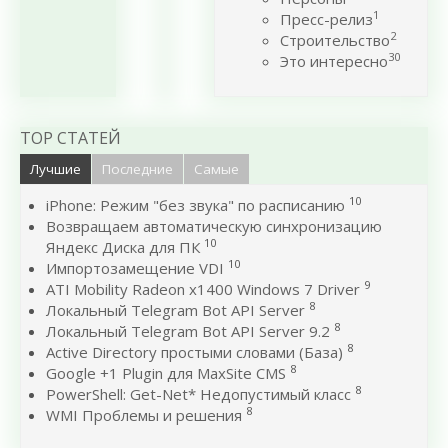
1
Пресс-релиз
2
Строительство
30
Это интересно
TOP СТАТЕЙ
Лучшие
Последние
Самые
10
iPhone: Режим "без звука" по расписанию
Возвращаем автоматическую синхронизацию
10
Яндекс Диска для ПК
10
Импортозамещение VDI
9
ATI Mobility Radeon x1400 Windows 7 Driver
8
Локальный Telegram Bot API Server
8
Локальный Telegram Bot API Server 9.2
8
Active Directory простыми словами (База)
8
Google +1 Plugin для MaxSite CMS
8
PowerShell: Get-Net* Недопустимый класс
8
WMI Проблемы и решения