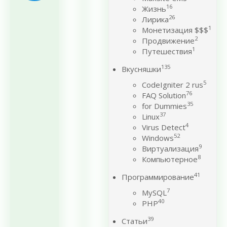
16
Жизнь
26
Лирика
1
Монетизация $$$
2
Продвижение
1
Путешествия
135
Вкусняшки
5
CodeIgniter 2 rus
76
FAQ Solution
35
for Dummies
37
Linux
4
Virus Detect
52
Windows
9
Виртуализация
8
Компьютерное
41
Программирование
7
MySQL
40
PHP
39
Статьи