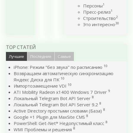
1
Персоны
1
Пресс-релиз
2
Строительство
30
Это интересно
TOP СТАТЕЙ
Лучшие
Последние
Самые
10
iPhone: Режим "без звука" по расписанию
Возвращаем автоматическую синхронизацию
10
Яндекс Диска для ПК
10
Импортозамещение VDI
9
ATI Mobility Radeon x1400 Windows 7 Driver
8
Локальный Telegram Bot API Server
8
Локальный Telegram Bot API Server 9.2
8
Active Directory простыми словами (База)
8
Google +1 Plugin для MaxSite CMS
8
PowerShell: Get-Net* Недопустимый класс
8
WMI Проблемы и решения