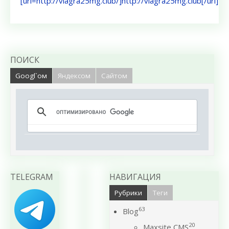
[url=http://viagra25mg.club/]http://viagra25mg.club[/url]
ПОИСК
Googl`ом
Яндексом
Сайтом
TELEGRAM
НАВИГАЦИЯ
Рубрики
Теги
63
Blog
20
Maxsite CMS