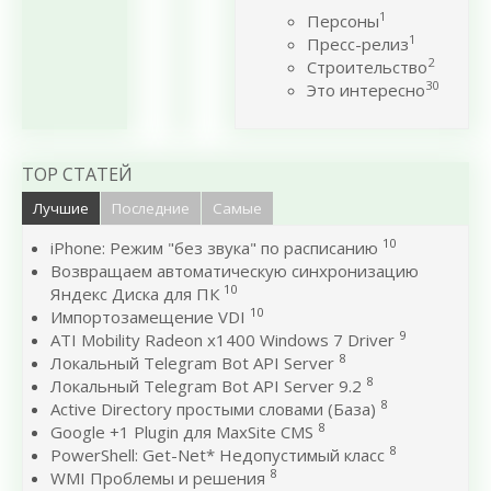
1
Персоны
1
Пресс-релиз
2
Строительство
30
Это интересно
TOP СТАТЕЙ
Лучшие
Последние
Самые
10
iPhone: Режим "без звука" по расписанию
Возвращаем автоматическую синхронизацию
10
Яндекс Диска для ПК
10
Импортозамещение VDI
9
ATI Mobility Radeon x1400 Windows 7 Driver
8
Локальный Telegram Bot API Server
8
Локальный Telegram Bot API Server 9.2
8
Active Directory простыми словами (База)
8
Google +1 Plugin для MaxSite CMS
8
PowerShell: Get-Net* Недопустимый класс
8
WMI Проблемы и решения