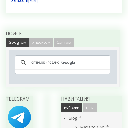
365.com[/url]
ПОИСК
Googl`ом
Яндексом
Сайтом
TELEGRAM
НАВИГАЦИЯ
Рубрики
Теги
63
Blog
20
Maxsite CMS