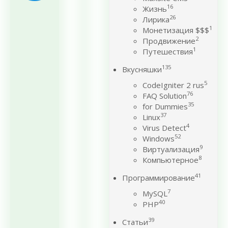
16
Жизнь
26
Лирика
1
Монетизация $$$
2
Продвижение
1
Путешествия
135
Вкусняшки
5
CodeIgniter 2 rus
76
FAQ Solution
35
for Dummies
37
Linux
4
Virus Detect
52
Windows
9
Виртуализация
8
Компьютерное
41
Программирование
7
MySQL
40
PHP
39
Статьи