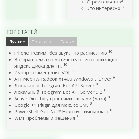
2
Строительство
30
Это интересно
TOP СТАТЕЙ
Лучшие
Последние
Самые
10
iPhone: Режим "без звука" по расписанию
Возвращаем автоматическую синхронизацию
10
Яндекс Диска для ПК
10
Импортозамещение VDI
9
ATI Mobility Radeon x1400 Windows 7 Driver
8
Локальный Telegram Bot API Server
8
Локальный Telegram Bot API Server 9.2
8
Active Directory простыми словами (База)
8
Google +1 Plugin для MaxSite CMS
8
PowerShell: Get-Net* Недопустимый класс
8
WMI Проблемы и решения