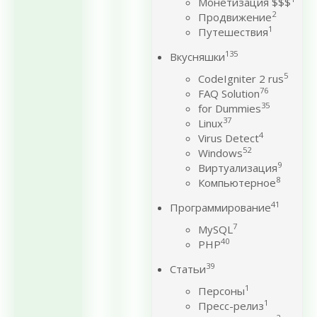
Монетизация $$$
2
Продвижение
1
Путешествия
135
Вкусняшки
5
CodeIgniter 2 rus
76
FAQ Solution
35
for Dummies
37
Linux
4
Virus Detect
52
Windows
9
Виртуализация
8
Компьютерное
41
Программирование
7
MySQL
40
PHP
39
Статьи
1
Персоны
1
Пресс-релиз