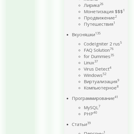
26
Лирика
1
Монетизация $$$
2
Продвижение
1
Путешествия
135
Вкусняшки
5
CodeIgniter 2 rus
76
FAQ Solution
35
for Dummies
37
Linux
4
Virus Detect
52
Windows
9
Виртуализация
8
Компьютерное
41
Программирование
7
MySQL
40
PHP
39
Статьи
1
Персоны