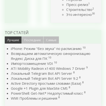
1
Пресс-релиз
2
Строительство
30
Это интересно
TOP СТАТЕЙ
Лучшие
Последние
Самые
10
iPhone: Режим "без звука" по расписанию
Возвращаем автоматическую синхронизацию
10
Яндекс Диска для ПК
10
Импортозамещение VDI
9
ATI Mobility Radeon x1400 Windows 7 Driver
8
Локальный Telegram Bot API Server
8
Локальный Telegram Bot API Server 9.2
8
Active Directory простыми словами (База)
8
Google +1 Plugin для MaxSite CMS
8
PowerShell: Get-Net* Недопустимый класс
8
WMI Проблемы и решения