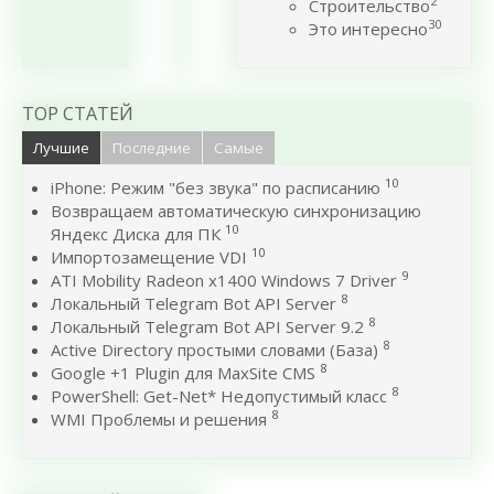
2
Строительство
30
Это интересно
TOP СТАТЕЙ
Лучшие
Последние
Самые
10
iPhone: Режим "без звука" по расписанию
Возвращаем автоматическую синхронизацию
10
Яндекс Диска для ПК
10
Импортозамещение VDI
9
ATI Mobility Radeon x1400 Windows 7 Driver
8
Локальный Telegram Bot API Server
8
Локальный Telegram Bot API Server 9.2
8
Active Directory простыми словами (База)
8
Google +1 Plugin для MaxSite CMS
8
PowerShell: Get-Net* Недопустимый класс
8
WMI Проблемы и решения