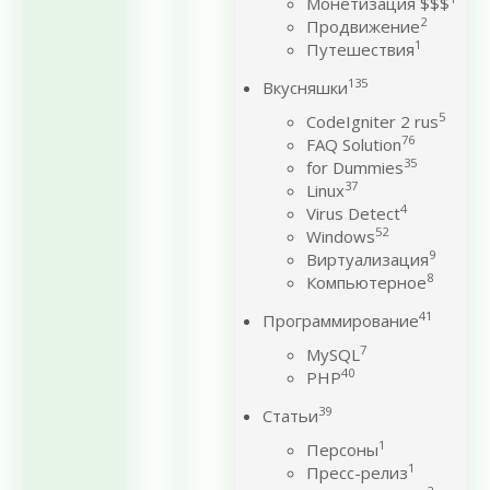
Монетизация $$$
2
Продвижение
1
Путешествия
135
Вкусняшки
5
CodeIgniter 2 rus
76
FAQ Solution
35
for Dummies
37
Linux
4
Virus Detect
52
Windows
9
Виртуализация
8
Компьютерное
41
Программирование
7
MySQL
40
PHP
39
Статьи
1
Персоны
1
Пресс-релиз