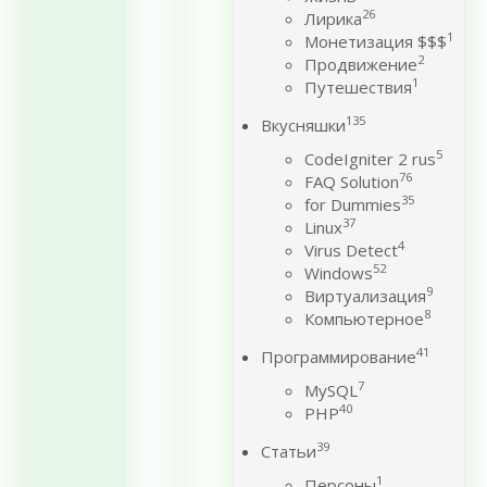
26
Лирика
1
Монетизация $$$
2
Продвижение
1
Путешествия
135
Вкусняшки
5
CodeIgniter 2 rus
76
FAQ Solution
35
for Dummies
37
Linux
4
Virus Detect
52
Windows
9
Виртуализация
8
Компьютерное
41
Программирование
7
MySQL
40
PHP
39
Статьи
1
Персоны