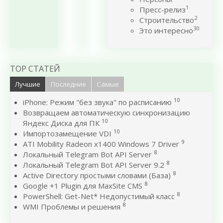
1
Пресс-релиз
2
Строительство
30
Это интересно
TOP СТАТЕЙ
Лучшие
Последние
Самые
10
iPhone: Режим "без звука" по расписанию
Возвращаем автоматическую синхронизацию
10
Яндекс Диска для ПК
10
Импортозамещение VDI
9
ATI Mobility Radeon x1400 Windows 7 Driver
8
Локальный Telegram Bot API Server
8
Локальный Telegram Bot API Server 9.2
8
Active Directory простыми словами (База)
8
Google +1 Plugin для MaxSite CMS
8
PowerShell: Get-Net* Недопустимый класс
8
WMI Проблемы и решения