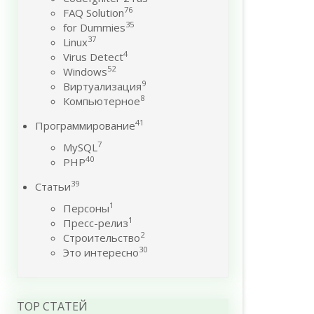
76
FAQ Solution
35
for Dummies
37
Linux
4
Virus Detect
52
Windows
9
Виртуализация
8
Компьютерное
41
Программирование
7
MySQL
40
PHP
39
Статьи
1
Персоны
1
Пресс-релиз
2
Строительство
30
Это интересно
TOP СТАТЕЙ