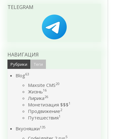
TELEGRAM
НАВИГАЦИЯ
Рубрики
Теги
63
Blog
20
Maxsite CMS
16
Жизнь
26
Лирика
1
Монетизация $$$
2
Продвижение
1
Путешествия
135
Вкусняшки
5
CodeIgniter 2 rus