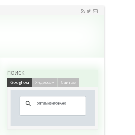
ПОИСК
Googl`ом
Яндексом
Сайтом