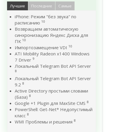
Лучшие
Последние
Самые
iPhone: Режим "без звука" по
10
расписанию
Возвращаем автоматическую
синхронизацию Яндекс Диска для
10
ПК
10
Импортозамещение VDI
ATI Mobility Radeon x1400 Windows
9
7 Driver
Локальный Telegram Bot API Server
8
Локальный Telegram Bot API Server
8
9.2
Active Directory простыми словами
8
(База)
8
Google +1 Plugin для MaxSite CMS
PowerShell: Get-Net* Недопустимый
8
класс
8
WMI Проблемы и решения