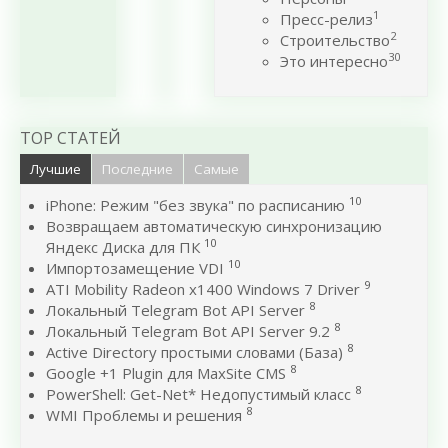
1
Пресс-релиз
2
Строительство
30
Это интересно
TOP СТАТЕЙ
Лучшие
Последние
Самые
10
iPhone: Режим "без звука" по расписанию
Возвращаем автоматическую синхронизацию
10
Яндекс Диска для ПК
10
Импортозамещение VDI
9
ATI Mobility Radeon x1400 Windows 7 Driver
8
Локальный Telegram Bot API Server
8
Локальный Telegram Bot API Server 9.2
8
Active Directory простыми словами (База)
8
Google +1 Plugin для MaxSite CMS
8
PowerShell: Get-Net* Недопустимый класс
8
WMI Проблемы и решения