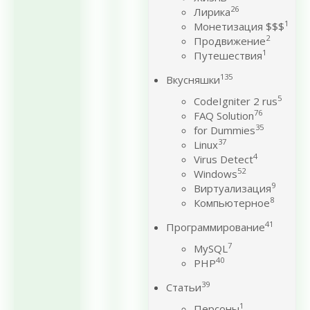
26
Лирика
1
Монетизация $$$
2
Продвижение
1
Путешествия
135
Вкусняшки
5
CodeIgniter 2 rus
76
FAQ Solution
35
for Dummies
37
Linux
4
Virus Detect
52
Windows
9
Виртуализация
8
Компьютерное
41
Программирование
7
MySQL
40
PHP
39
Статьи
1
Персоны