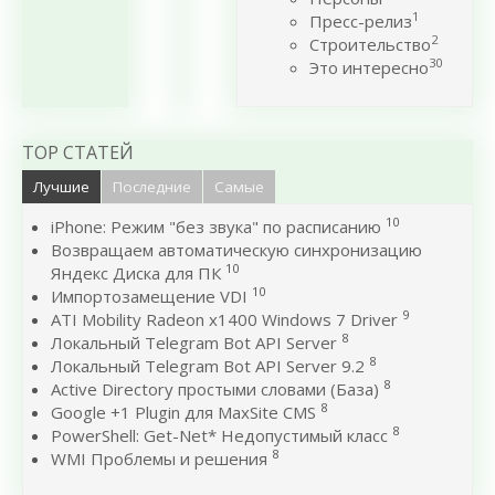
1
Пресс-релиз
2
Строительство
30
Это интересно
TOP СТАТЕЙ
Лучшие
Последние
Самые
10
iPhone: Режим "без звука" по расписанию
Возвращаем автоматическую синхронизацию
10
Яндекс Диска для ПК
10
Импортозамещение VDI
9
ATI Mobility Radeon x1400 Windows 7 Driver
8
Локальный Telegram Bot API Server
8
Локальный Telegram Bot API Server 9.2
8
Active Directory простыми словами (База)
8
Google +1 Plugin для MaxSite CMS
8
PowerShell: Get-Net* Недопустимый класс
8
WMI Проблемы и решения