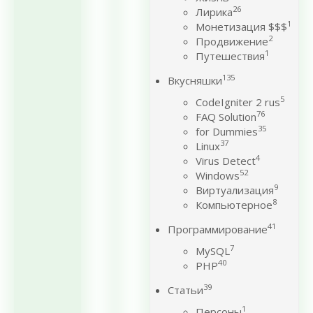
26
Лирика
1
Монетизация $$$
2
Продвижение
1
Путешествия
135
Вкусняшки
5
CodeIgniter 2 rus
76
FAQ Solution
35
for Dummies
37
Linux
4
Virus Detect
52
Windows
9
Виртуализация
8
Компьютерное
41
Программирование
7
MySQL
40
PHP
39
Статьи
1
Персоны