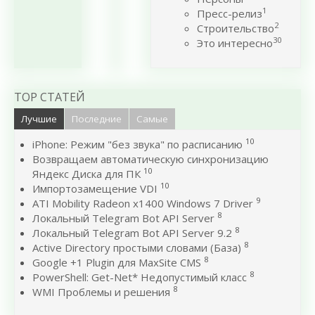
1
Пресс-релиз
2
Строительство
30
Это интересно
TOP СТАТЕЙ
Лучшие
Последние
Самые
10
iPhone: Режим "без звука" по расписанию
Возвращаем автоматическую синхронизацию
10
Яндекс Диска для ПК
10
Импортозамещение VDI
9
ATI Mobility Radeon x1400 Windows 7 Driver
8
Локальный Telegram Bot API Server
8
Локальный Telegram Bot API Server 9.2
8
Active Directory простыми словами (База)
8
Google +1 Plugin для MaxSite CMS
8
PowerShell: Get-Net* Недопустимый класс
8
WMI Проблемы и решения