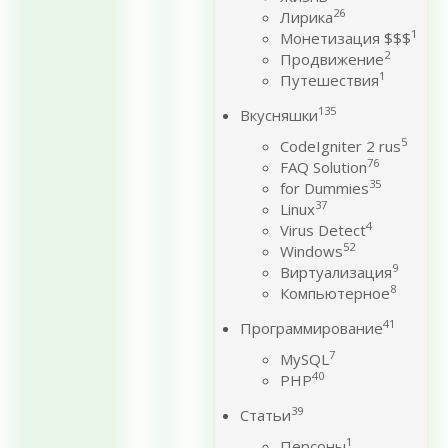
26
Лирика
1
Монетизация $$$
2
Продвижение
1
Путешествия
135
Вкусняшки
5
CodeIgniter 2 rus
76
FAQ Solution
35
for Dummies
37
Linux
4
Virus Detect
52
Windows
9
Виртуализация
8
Компьютерное
41
Программирование
7
MySQL
40
PHP
39
Статьи
1
Персоны