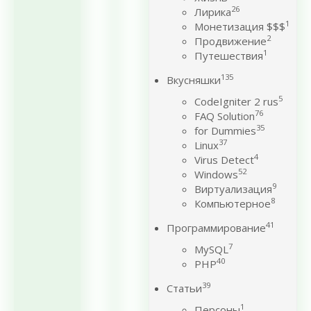
26
Лирика
1
Монетизация $$$
2
Продвижение
1
Путешествия
135
Вкусняшки
5
CodeIgniter 2 rus
76
FAQ Solution
35
for Dummies
37
Linux
4
Virus Detect
52
Windows
9
Виртуализация
8
Компьютерное
41
Программирование
7
MySQL
40
PHP
39
Статьи
1
Персоны