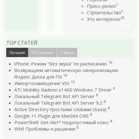
1
Пресс-релиз
2
Строительство
30
Это интересно
TOP СТАТЕЙ
Лучшие
Последние
Самые
10
iPhone: Режим "без звука" по расписанию
Возвращаем автоматическую синхронизацию
10
Яндекс Диска для ПК
10
Импортозамещение VDI
9
ATI Mobility Radeon x1400 Windows 7 Driver
8
Локальный Telegram Bot API Server
8
Локальный Telegram Bot API Server 9.2
8
Active Directory простыми словами (База)
8
Google +1 Plugin для MaxSite CMS
8
PowerShell: Get-Net* Недопустимый класс
8
WMI Проблемы и решения