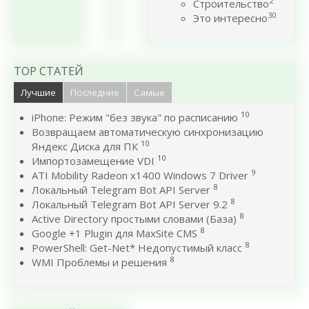
2
Строительство
30
Это интересно
TOP СТАТЕЙ
Лучшие
Последние
Самые
10
iPhone: Режим "без звука" по расписанию
Возвращаем автоматическую синхронизацию
10
Яндекс Диска для ПК
10
Импортозамещение VDI
9
ATI Mobility Radeon x1400 Windows 7 Driver
8
Локальный Telegram Bot API Server
8
Локальный Telegram Bot API Server 9.2
8
Active Directory простыми словами (База)
8
Google +1 Plugin для MaxSite CMS
8
PowerShell: Get-Net* Недопустимый класс
8
WMI Проблемы и решения