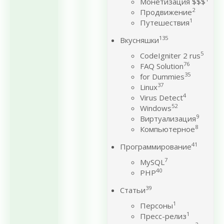
Монетизация $$$
2
Продвижение
1
Путешествия
135
Вкусняшки
5
CodeIgniter 2 rus
76
FAQ Solution
35
for Dummies
37
Linux
4
Virus Detect
52
Windows
9
Виртуализация
8
Компьютерное
41
Программирование
7
MySQL
40
PHP
39
Статьи
1
Персоны
1
Пресс-релиз