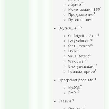
26
Лирика
1
Монетизация $$$
2
Продвижение
1
Путешествия
135
Вкусняшки
5
CodeIgniter 2 rus
76
FAQ Solution
35
for Dummies
37
Linux
4
Virus Detect
52
Windows
9
Виртуализация
8
Компьютерное
41
Программирование
7
MySQL
40
PHP
39
Статьи
1
Персоны