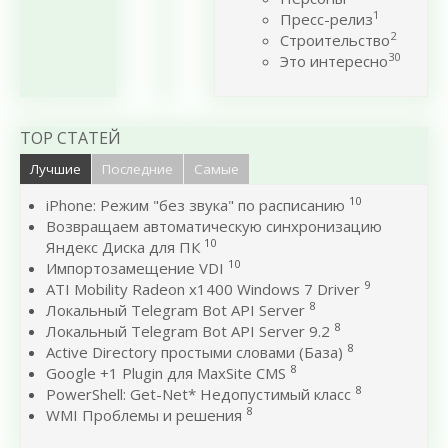
1
Пресс-релиз
2
Строительство
30
Это интересно
TOP СТАТЕЙ
Лучшие
Последние
Самые
10
iPhone: Режим "без звука" по расписанию
Возвращаем автоматическую синхронизацию
10
Яндекс Диска для ПК
10
Импортозамещение VDI
9
ATI Mobility Radeon x1400 Windows 7 Driver
8
Локальный Telegram Bot API Server
8
Локальный Telegram Bot API Server 9.2
8
Active Directory простыми словами (База)
8
Google +1 Plugin для MaxSite CMS
8
PowerShell: Get-Net* Недопустимый класс
8
WMI Проблемы и решения