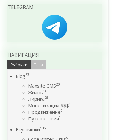
TELEGRAM
НАВИГАЦИЯ
Рубрики
Теги
63
Blog
20
Maxsite CMS
16
Жизнь
26
Лирика
1
Монетизация $$$
2
Продвижение
1
Путешествия
135
Вкусняшки
5
CodeIgniter 2 rus