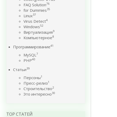
76
FAQ Solution
35
for Dummies
37
Linux
4
Virus Detect
52
Windows
9
Виртуализация
8
Компьютерное
41
Программирование
7
MySQL
40
PHP
39
Статьи
1
Персоны
1
Пресс-релиз
2
Строительство
30
Это интересно
TOP СТАТЕЙ