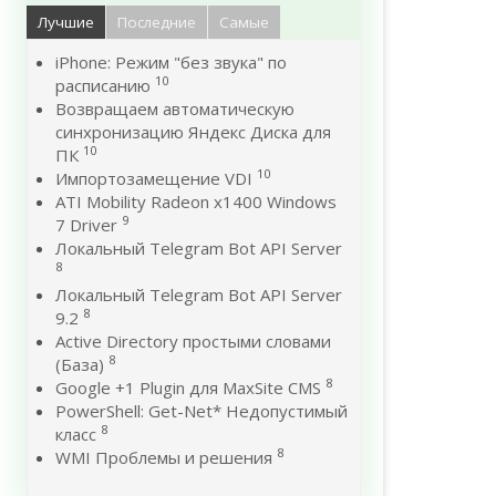
Лучшие
Последние
Самые
iPhone: Режим "без звука" по
10
расписанию
Возвращаем автоматическую
синхронизацию Яндекс Диска для
10
ПК
10
Импортозамещение VDI
ATI Mobility Radeon x1400 Windows
9
7 Driver
Локальный Telegram Bot API Server
8
Локальный Telegram Bot API Server
8
9.2
Active Directory простыми словами
8
(База)
8
Google +1 Plugin для MaxSite CMS
PowerShell: Get-Net* Недопустимый
8
класс
8
WMI Проблемы и решения