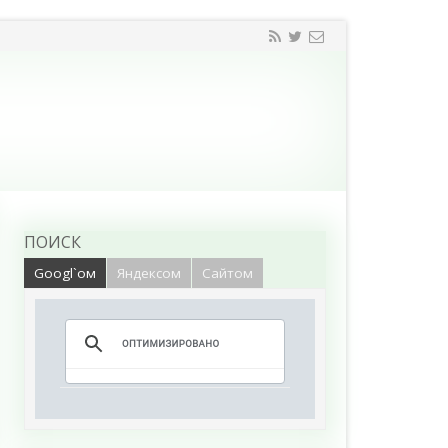
ПОИСК
Googl`ом
Яндексом
Сайтом