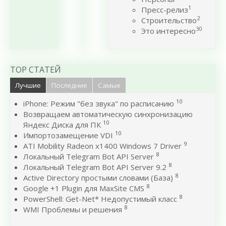
1
Пресс-релиз
2
Строительство
30
Это интересно
TOP СТАТЕЙ
Лучшие
Последние
Самые
10
iPhone: Режим "без звука" по расписанию
Возвращаем автоматическую синхронизацию
10
Яндекс Диска для ПК
10
Импортозамещение VDI
9
ATI Mobility Radeon x1400 Windows 7 Driver
8
Локальный Telegram Bot API Server
8
Локальный Telegram Bot API Server 9.2
8
Active Directory простыми словами (База)
8
Google +1 Plugin для MaxSite CMS
8
PowerShell: Get-Net* Недопустимый класс
8
WMI Проблемы и решения