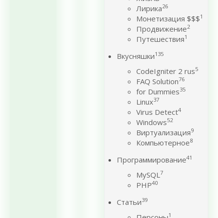
26
Лирика
1
Монетизация $$$
2
Продвижение
1
Путешествия
135
Вкусняшки
5
CodeIgniter 2 rus
76
FAQ Solution
35
for Dummies
37
Linux
4
Virus Detect
52
Windows
9
Виртуализация
8
Компьютерное
41
Программирование
7
MySQL
40
PHP
39
Статьи
1
Персоны