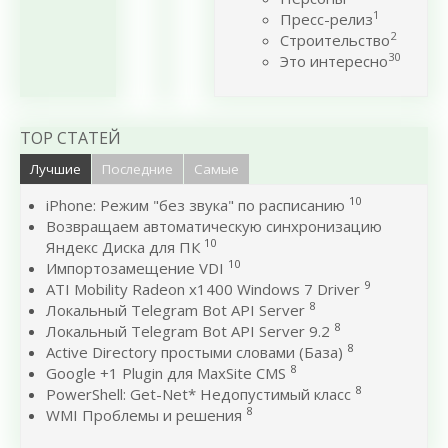
1
Пресс-релиз
2
Строительство
30
Это интересно
TOP СТАТЕЙ
Лучшие
Последние
Самые
10
iPhone: Режим "без звука" по расписанию
Возвращаем автоматическую синхронизацию
10
Яндекс Диска для ПК
10
Импортозамещение VDI
9
ATI Mobility Radeon x1400 Windows 7 Driver
8
Локальный Telegram Bot API Server
8
Локальный Telegram Bot API Server 9.2
8
Active Directory простыми словами (База)
8
Google +1 Plugin для MaxSite CMS
8
PowerShell: Get-Net* Недопустимый класс
8
WMI Проблемы и решения