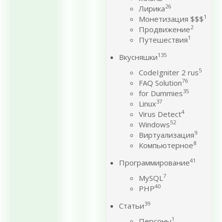
26
Лирика
1
Монетизация $$$
2
Продвижение
1
Путешествия
135
Вкусняшки
5
CodeIgniter 2 rus
76
FAQ Solution
35
for Dummies
37
Linux
4
Virus Detect
52
Windows
9
Виртуализация
8
Компьютерное
41
Программирование
7
MySQL
40
PHP
39
Статьи
1
Персоны