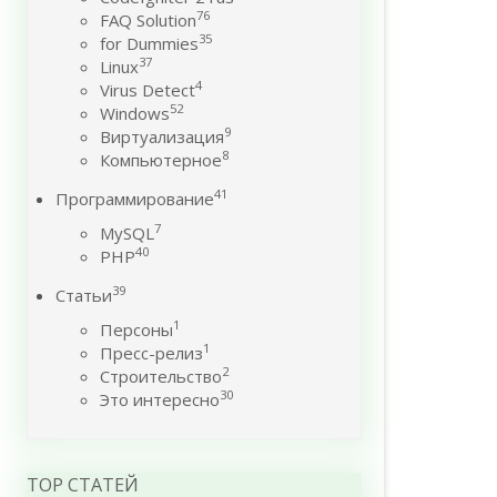
76
FAQ Solution
35
for Dummies
37
Linux
4
Virus Detect
52
Windows
9
Виртуализация
8
Компьютерное
41
Программирование
7
MySQL
40
PHP
39
Статьи
1
Персоны
1
Пресс-релиз
2
Строительство
30
Это интересно
TOP СТАТЕЙ