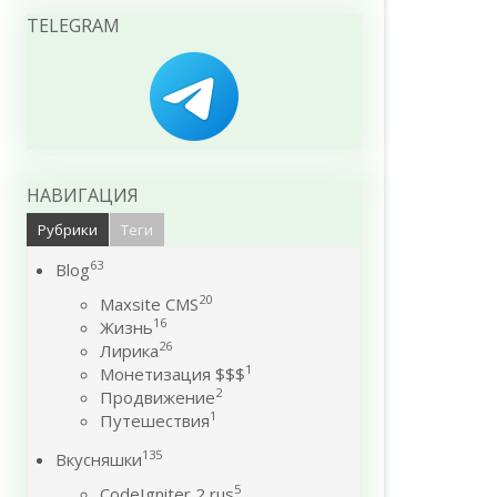
TELEGRAM
НАВИГАЦИЯ
Рубрики
Теги
63
Blog
20
Maxsite CMS
16
Жизнь
26
Лирика
1
Монетизация $$$
2
Продвижение
1
Путешествия
135
Вкусняшки
5
CodeIgniter 2 rus