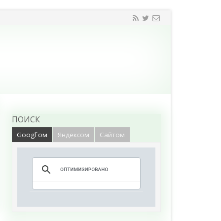
ПОИСК
Googl`ом
Яндексом
Сайтом