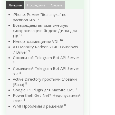
Лучшие
Последние
Самые
iPhone: Режим "без звука" по
10
расписанию
Возвращаем автоматическую
синхронизацию Яндекс Диска для
10
ПК
10
Импортозамещение VDI
ATI Mobility Radeon x1400 Windows
9
7 Driver
Локальный Telegram Bot API Server
8
Локальный Telegram Bot API Server
8
9.2
Active Directory простыми словами
8
(База)
8
Google +1 Plugin для MaxSite CMS
PowerShell: Get-Net* Недопустимый
8
класс
8
WMI Проблемы и решения