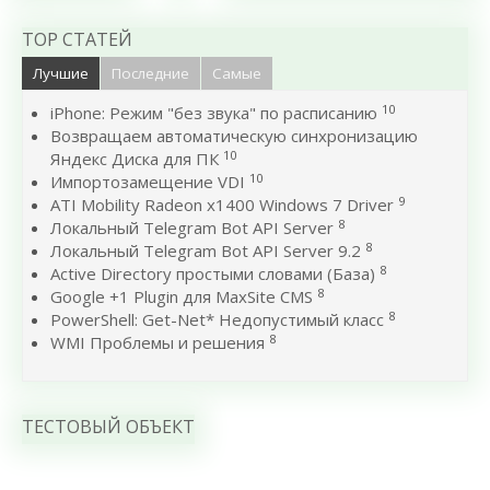
TOP СТАТЕЙ
Лучшие
Последние
Самые
10
iPhone: Режим "без звука" по расписанию
Возвращаем автоматическую синхронизацию
10
Яндекс Диска для ПК
10
Импортозамещение VDI
9
ATI Mobility Radeon x1400 Windows 7 Driver
8
Локальный Telegram Bot API Server
8
Локальный Telegram Bot API Server 9.2
8
Active Directory простыми словами (База)
8
Google +1 Plugin для MaxSite CMS
8
PowerShell: Get-Net* Недопустимый класс
8
WMI Проблемы и решения
ТЕСТОВЫЙ ОБЪЕКТ