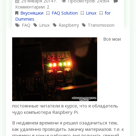
29 января 2014 г.
Просмотров: 24564
Комментарии: 2
Вкусняшки
FAQ Solution
Linux
for
Dummies
FAQ
Linux
Raspberry
Transmission
Все мои
постоянные читатели в курсе, что я обладатель
чудо компьютера Raspbery Pi.
В недавнем времени я решил озадачиться тем,
как удаленно проводить закачку материалов. т.е. к
примеру в конце рабочего дня получить свежий