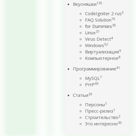
135
Вкусняшки
5
CodeIgniter 2 rus
76
FAQ Solution
35
for Dummies
37
Linux
4
Virus Detect
52
Windows
9
Виртуализация
8
Компьютерное
41
Программирование
7
MySQL
40
PHP
39
Статьи
1
Персоны
1
Пресс-релиз
2
Строительство
30
Это интересно