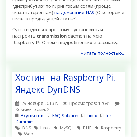
"дистрибутив" по пиринговым сетям (проще
сказать торентам)
на домашний NAS
(О котором я
писал в предыдущей статье).
Суть сводится к простому - установить и
настроить
transmission
daemon на мою
Raspberry Pi. О чем я подробненько и расскажу.
Читать полностью...
Хостинг на Raspberry Pi.
Яндекс DynDNS
29 ноября 2013 г.
Просмотров: 17691
Комментарии: 2
Вкусняшки
FAQ Solution
Linux
for
Dummies
DNS
Linux
MySQL
PHP
Raspberry
Web