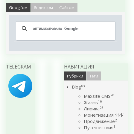
Googl`ом
Яндексом
Сайтом
TELEGRAM
НАВИГАЦИЯ
Рубрики
Теги
63
Blog
20
Maxsite CMS
16
Жизнь
26
Лирика
1
Монетизация $$$
2
Продвижение
1
Путешествия