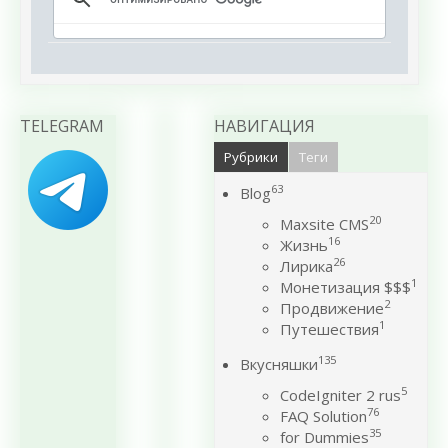
TELEGRAM
НАВИГАЦИЯ
Рубрики
Теги
63
Blog
20
Maxsite CMS
16
Жизнь
26
Лирика
1
Монетизация $$$
2
Продвижение
1
Путешествия
135
Вкусняшки
5
CodeIgniter 2 rus
76
FAQ Solution
35
for Dummies