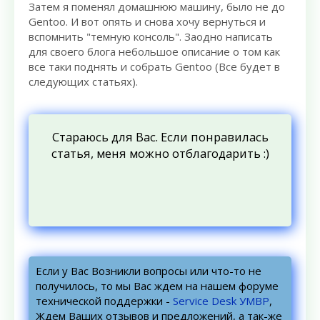
Затем я поменял домашнюю машину, было не до
Gentoo. И вот опять и снова хочу вернуться и
вспомнить "темную консоль". Заодно написать
для своего блога небольшое описание о том как
все таки поднять и собрать Gentoo (Все будет в
следующих статьях).
Стараюсь для Вас. Если понравилась
статья, меня можно отблагодарить :)
Если у Вас Возникли вопросы или что-то не
получилось, то мы Вас ждем на нашем форуме
технической поддержки -
Service Desk УМВР
,
Ждем Ваших отзывов и предложений, а так-же