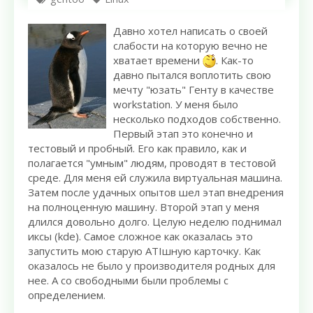
Давно хотел написать о своей
слабости на которую вечно не
хватает времени
. Как-то
давно пытался воплотить свою
мечту "юзать" Генту в качестве
workstation. У меня было
несколько подходов собственно.
Первый этап это конечно и
тестовый и пробный. Его как правило, как и
полагается "умным" людям, проводят в тестовой
среде. Для меня ей служила виртуальная машина.
Затем после удачных опытов шел этап внедрения
на полноценную машину. Второй этап у меня
длился довольно долго. Целую неделю поднимал
иксы (kde). Самое сложное как оказалась это
запустить мою старую ATIшную карточку. Как
оказалось не было у производителя родных для
нее. А со свободными были проблемы с
определением.