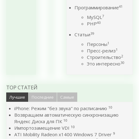
41
Программирование
7
MySQL
40
PHP
39
Статьи
1
Персоны
1
Пресс-релиз
2
Строительство
30
Это интересно
TOP СТАТЕЙ
Лучшие
Последние
Самые
10
iPhone: Режим "без звука" по расписанию
Возвращаем автоматическую синхронизацию
10
Яндекс Диска для ПК
10
Импортозамещение VDI
9
ATI Mobility Radeon x1400 Windows 7 Driver