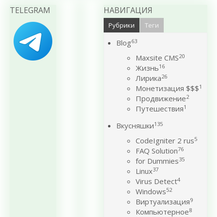
TELEGRAM
НАВИГАЦИЯ
Рубрики
Теги
63
Blog
20
Maxsite CMS
16
Жизнь
26
Лирика
1
Монетизация $$$
2
Продвижение
1
Путешествия
135
Вкусняшки
5
CodeIgniter 2 rus
76
FAQ Solution
35
for Dummies
37
Linux
4
Virus Detect
52
Windows
9
Виртуализация
8
Компьютерное