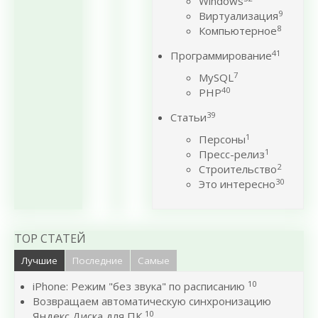
Windows
9
Виртуализация
8
Компьютерное
41
Программирование
7
MySQL
40
PHP
39
Статьи
1
Персоны
1
Пресс-релиз
2
Строительство
30
Это интересно
TOP СТАТЕЙ
Лучшие
Последние
Самые
10
iPhone: Режим "без звука" по расписанию
Возвращаем автоматическую синхронизацию
10
Яндекс Диска для ПК