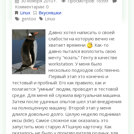
30 ноября 2010 г.
Просмотров: 16599
Комментарии: 0
Linux
Вкусняшки
gentoo
Linux
Давно хотел написать о своей
слабости на которую вечно не
хватает времени
. Как-то
давно пытался воплотить свою
мечту "юзать" Генту в качестве
workstation. У меня было
несколько подходов собственно.
Первый этап это конечно и
тестовый и пробный. Его как правило, как и
полагается "умным" людям, проводят в тестовой
среде. Для меня ей служила виртуальная машина.
Затем после удачных опытов шел этап внедрения
на полноценную машину. Второй этап у меня
длился довольно долго. Целую неделю поднимал
иксы (kde). Самое сложное как оказалась это
запустить мою старую ATIшную карточку. Как
оказалось не было у производителя родных для