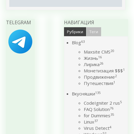
TELEGRAM
НАВИГАЦИЯ
Рубрики
Теги
63
Blog
20
Maxsite CMS
16
Жизнь
26
Лирика
1
Монетизация $$$
2
Продвижение
1
Путешествия
135
Вкусняшки
5
CodeIgniter 2 rus
76
FAQ Solution
35
for Dummies
37
Linux
4
Virus Detect
52