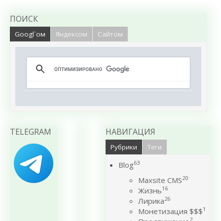
ПОИСК
Googl`ом
Яндексом
Сайтом
TELEGRAM
НАВИГАЦИЯ
Рубрики
Теги
63
Blog
20
Maxsite CMS
16
Жизнь
26
Лирика
1
Монетизация $$$
2