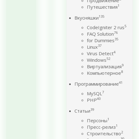
Продвижение
1
Путешествия
135
Вкусняшки
5
CodeIgniter 2 rus
76
FAQ Solution
35
for Dummies
37
Linux
4
Virus Detect
52
Windows
9
Виртуализация
8
Компьютерное
41
Программирование
7
MySQL
40
PHP
39
Статьи
1
Персоны
1
Пресс-релиз
2
Строительство
30