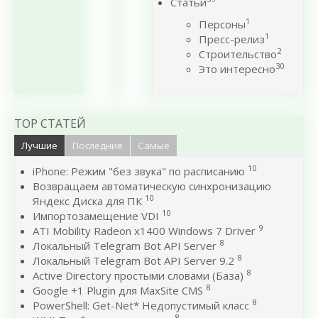
Статьи
1
Персоны
1
Пресс-релиз
2
Строительство
30
Это интересно
TOP СТАТЕЙ
Лучшие
Последние
Самые
10
iPhone: Режим "без звука" по расписанию
Возвращаем автоматическую синхронизацию
10
Яндекс Диска для ПК
10
Импортозамещение VDI
9
ATI Mobility Radeon x1400 Windows 7 Driver
8
Локальный Telegram Bot API Server
8
Локальный Telegram Bot API Server 9.2
8
Active Directory простыми словами (База)
8
Google +1 Plugin для MaxSite CMS
8
PowerShell: Get-Net* Недопустимый класс
8