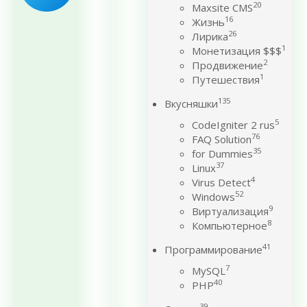
20
Maxsite CMS
16
Жизнь
26
Лирика
1
Монетизация $$$
2
Продвижение
1
Путешествия
135
Вкусняшки
5
CodeIgniter 2 rus
76
FAQ Solution
35
for Dummies
37
Linux
4
Virus Detect
52
Windows
9
Виртуализация
8
Компьютерное
41
Программирование
7
MySQL
40
PHP
39