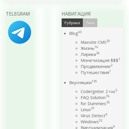
TELEGRAM
НАВИГАЦИЯ
Рубрики
Теги
63
Blog
20
Maxsite CMS
16
Жизнь
26
Лирика
1
Монетизация $$$
2
Продвижение
1
Путешествия
135
Вкусняшки
5
CodeIgniter 2 rus
76
FAQ Solution
35
for Dummies
37
Linux
4
Virus Detect
52
Windows
9
Виртуализация