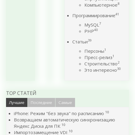
8
Компьютерное
41
Программирование
7
MySQL
40
PHP
39
Статьи
1
Персоны
1
Пресс-релиз
2
Строительство
30
Это интересно
TOP СТАТЕЙ
Лучшие
Последние
Самые
10
iPhone: Режим "без звука" по расписанию
Возвращаем автоматическую синхронизацию
10
Яндекс Диска для ПК
10
Импортозамещение VDI