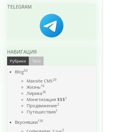
TELEGRAM
НАВИГАЦИЯ
Рубрики
Теги
63
Blog
20
Maxsite CMS
16
Жизнь
26
Лирика
1
Монетизация $$$
2
Продвижение
1
Путешествия
135
Вкусняшки
5
CodeIgniter 2 rus