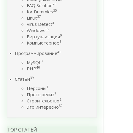
76
FAQ Solution
35
for Dummies
37
Linux
4
Virus Detect
52
Windows
9
Виртуализация
8
Компьютерное
41
Программирование
7
MySQL
40
PHP
39
Статьи
1
Персоны
1
Пресс-релиз
2
Строительство
30
Это интересно
TOP СТАТЕЙ