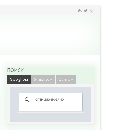
ПОИСК
Googl`ом
Яндексом
Сайтом