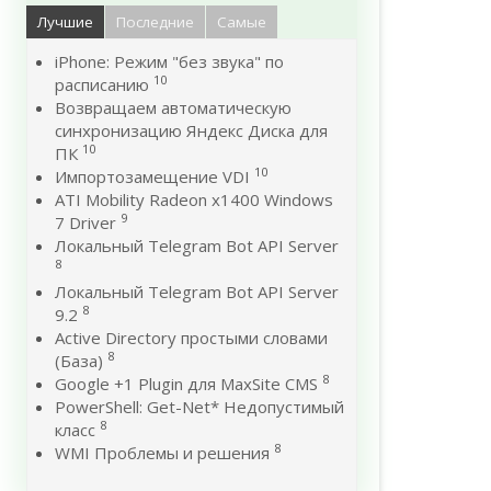
Лучшие
Последние
Самые
iPhone: Режим "без звука" по
10
расписанию
Возвращаем автоматическую
синхронизацию Яндекс Диска для
10
ПК
10
Импортозамещение VDI
ATI Mobility Radeon x1400 Windows
9
7 Driver
Локальный Telegram Bot API Server
8
Локальный Telegram Bot API Server
8
9.2
Active Directory простыми словами
8
(База)
8
Google +1 Plugin для MaxSite CMS
PowerShell: Get-Net* Недопустимый
8
класс
8
WMI Проблемы и решения